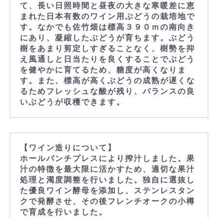
て、長い日照時間と昼夜の大きな寒暖差に恵
まれた日本有数のワイン用ぶどうの栽培地で
す。なかでも佐竹畑は標高３９０ｍの南向き
にあり、凝縮したぶどうが育ちます。ぶどう
樹をあまり剪定しすぎることなく、樹勢を抑
え風通しと日当たりを良くすることでぶどう
を健やかに育てるため、糖度が高くなりま
す。また、標高が高くぶどうの成熟が遅くな
るためフレッシュな酸が残り、バランスの良
いぶどうが収穫できます。
【ワイン造りについて】
ホールバンチプレスにより搾汁しました。果
汁の特徴を最大限に活かすため、適切な果汁
処理と濁度調整を行いました。独自に選抜し
た優良ワイン酵母を添加し、ステンレスタン
クで発酵させ、その後フレンチオークの小樽
で育成を行いました。