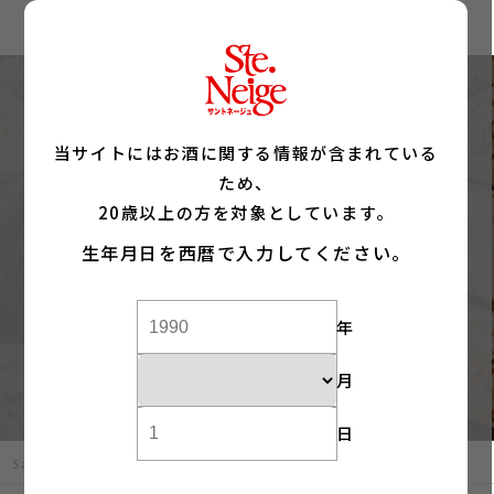
当サイトにはお酒に関する情報が含まれている
ため、
新年のご挨拶
20歳以上の方を対象としています。
生年月日を西暦で入力してください。
2026.01.05
年
月
日
Sainte Neige サントネージュトップ
新着情報
新年のご挨拶