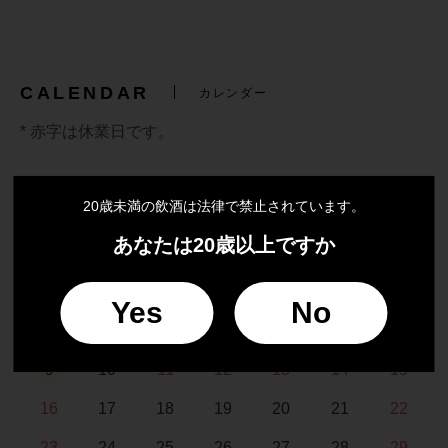
CALENDAR
カレンダー
* 赤字は休業日です。
20歳未満の飲酒は法律で禁止されています。
2026年8月
あなたは20歳以上ですか
日
月
火
水
木
金
土
1
Yes
No
2
3
4
5
6
7
8
9
10
11
12
13
14
15
16
17
18
19
20
21
22
23
24
25
26
27
28
29