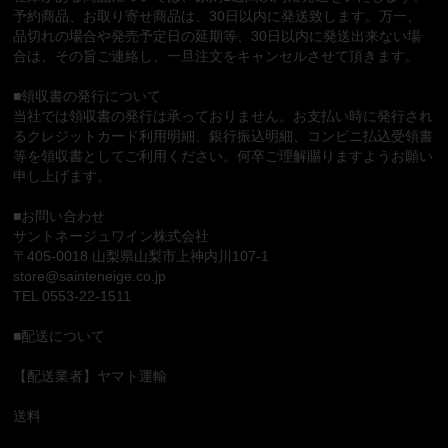
予約商品、お取り寄せ商品は、30日以内に発送致します。万一、
品切れの場合や発売予定日の延期等、30日以内に発送出来ない場
合は、その旨ご連絡し、一旦注文をキャンセルさせて頂きます。
■領収書の発行について
当社では領収書の発行は承っておりません。お支払い時に発行され
るクレジットカード利用明細、銀行振込明細、コンビニ払込受領書
等を領収書としてご利用ください。何卒ご理解賜りますようお願い
申し上げます。
■お問い合わせ
サントネージュワイン株式会社
〒405-0018 山梨県山梨市上神内川107-1
store@sainteneige.co.jp
TEL 0553-22-1511
■配送について
【配送業者】ヤマト運輸
送料