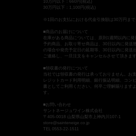
10万円以下：660円(税込)
30万円以下：1,100円(税込)
※1回のお支払における代金引換額は30万円ま
■商品のお届けについて
在庫がある商品については、原則1週間以内に発
予約商品、お取り寄せ商品は、30日以内に発送
の場合や発売予定日の延期等、30日以内に発送
ご連絡し、一旦注文をキャンセルさせて頂きま
■領収書の発行について
当社では領収書の発行は承っておりません。お
レジットカード利用明細、銀行振込明細、コン
書としてご利用ください。何卒ご理解賜ります
す。
■お問い合わせ
サントネージュワイン株式会社
〒405-0018 山梨県山梨市上神内川107-1
store@sainteneige.co.jp
TEL 0553-22-1511