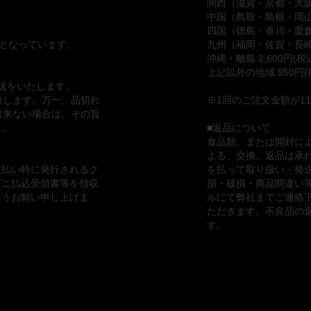
関西（滋賀・京都・大阪・
中国（鳥取・島根・岡山・
四国（徳島・香川・愛媛・
でとなっています。
九州（福岡・佐賀・長崎・
沖縄・離島 2,600円(税
上記以外の地域 950円(
送をいたします。
致します。万一、品切れ
※1回のご注文金額が1
出来ない場合は、その旨
す。
■返品について
食品類、または開封に
よる、交換、返品は承
支払い時に発行されるク
を払って取り扱い・発
ビニ払込受領書等を領収
損・破損・商品間違い
ようお願い申し上げま
ルにて弊社までご連絡
ただきます。不良品の
す。