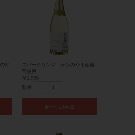
のや
スパークリング かみのやま産葡
萄使用
￥1,965
数量
カートに入れる