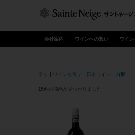
会社案内
ワインへの想い
ワイン
日本ワ
無添加
ペット
赤ワイ
白ワイ
ロゼワ
スパー
一升瓶
梅ワイ
全て
|
ワインを選ぶ
|
日本ワイン
|
山形
15件
の商品が見つかりました