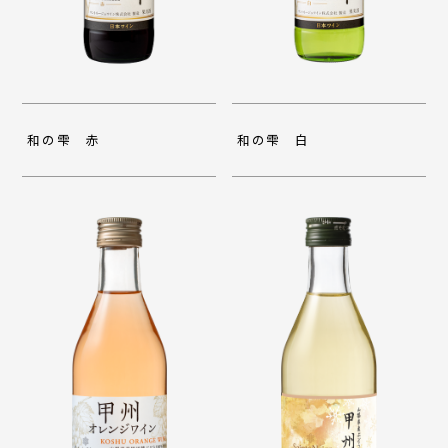
和の雫 赤
和の雫 白