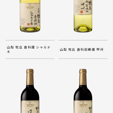
山梨 牧丘 倉科畑 シャルド
山梨 牧丘 倉科前嶋畑 甲州
ネ